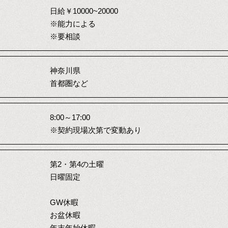
日給￥10000~20000
※能力による
※要相談
神奈川県
首都圏など
8:00～17:00
※契約現場次第で変動あり
第2・第4の土曜
日曜固定
GW休暇
お盆休暇
年末年始休暇